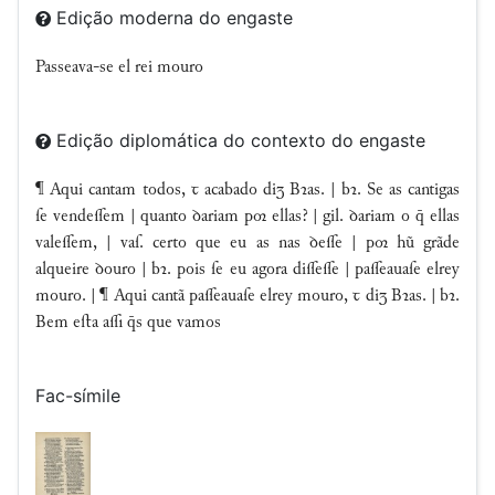
Edição moderna do engaste
Passeava-se el rei mouro
Edição diplomática do contexto do engaste
¶ Aqui cantam todos, ꞇ acabado diʒ Bꝛas. | bꝛ. Se as cantigas
ſe vendeſſem | quanto ꝺariam p ellas? | gil. ꝺariam o  ellas
valeſſem, | vaſ. certo que eu as nas ꝺeſſe | p hũ grãde
alqueire ꝺouro | bꝛ. pois ſe eu agora diſſeſſe | paſſeauaſe elrey
mouro. | ¶ Aqui cantã paſſeauaſe elrey mouro, ꞇ diʒ Bꝛas. | bꝛ.
Bem eﬅa aſſi s que vamos
Fac-símile