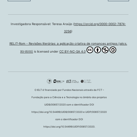
Investigadora Responsável: Teresa Araújo (
https://orcid.org/0000-0002-7874-
3256
)
RELIT-Rom - Revisões literárias: a aplicação criativa de romances antigos (sécs.
XV-XVIII)
is licensed under
CC BY-NC-SA 4.0
O IELT é financiado por Fundos Nacionais através da FCT –
Fundação para a Ciência e a Tecnologia no âmbito dos projetos
UIDB/00657/2020 com o identificador DOI
https://doi.org/10.54499/UIDB/00657/2020 e UIDP/00657/2020
com o identificador DOI
https://doi.org/10.54499/UIDP/00657/2020.