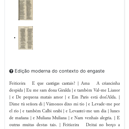
Edição moderna do contexto do engaste
Feiticeira
E que cantigas cantais? |
Ama A criancinha
despida | Eu me sam dona
Giralda |
e também Val-me
Lianor
|
e
De pequena matais amor |
e
Em
Paris
está don’
Alda
. |
Dime tú señora di | Vámonos dixo mi tío | e
Levade-me por
el río |
e também
Calbi orabi |
e
Levantei-me um dia |
lunes
de mañana | e
Muliana
Muliana |
e
Nam venhais alegria
. | E
outras muitas destas tais. | Feiticeira Deitai no berço a