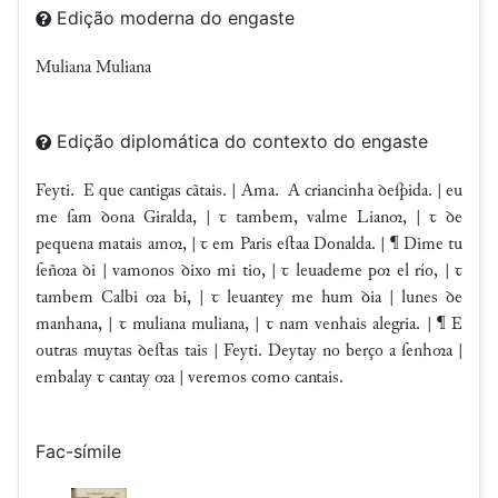
Edição moderna do engaste
Muliana
Muliana
Edição diplomática do contexto do engaste
Feyti. E que cantigas cãtais. | Ama. A criancinha ꝺeſpida. | eu
me ſam ꝺona Giralda, | ꞇ tambem, valme Lian, | ꞇ ꝺe
pequena matais am, | ꞇ em Paris eﬅaa Donalda. | ¶ Dime tu
ſeña ꝺi | vamonos ꝺixo mi tio, | ꞇ leuademe p el río, | ꞇ
tambem Calbi a bi, | ꞇ leuantey me hum ꝺia | lunes ꝺe
manhana, | ꞇ muliana muliana, | ꞇ nam venhais alegria. | ¶ E
outras muytas ꝺeﬅas tais | Feyti. Deytay no berço a ſenha |
embalay ꞇ cantay a | veremos como cantais.
Fac-símile