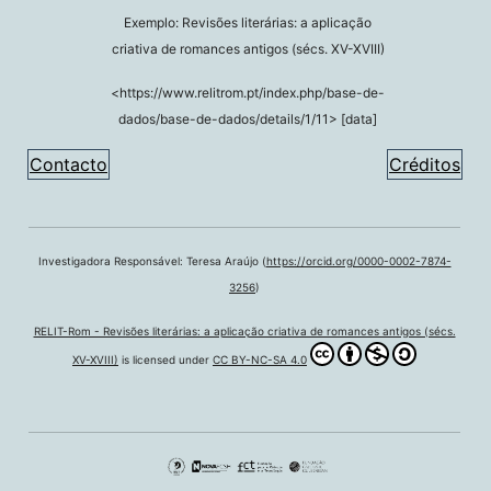
Exemplo: Revisões literárias: a aplicação
criativa de romances antigos (sécs. XV-XVIII)
<https://www.relitrom.pt/index.php/base-de-
dados/base-de-dados/details/1/11> [data]
Contacto
Créditos
Investigadora Responsável: Teresa Araújo (
https://orcid.org/0000-0002-7874-
3256
)
RELIT-Rom - Revisões literárias: a aplicação criativa de romances antigos (sécs.
XV-XVIII)
is licensed under
CC BY-NC-SA 4.0