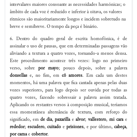
intervalares maiores consoante as necessidades harmónicas; o
âmbito de cada voz é reduzido e inferior à oitava, os valores
rítmicos são maioritariamente longos e incidem sobretudo na
breve e semibreve. O tempo da peça é binário.
6. Dentro do quadro geral de escrita homofónica, é de
assinalar o uso de pausas, que em determinadas passagens vão
aliviando a textura a quatro vozes, tornando-a menos densa.
Este procedimento acontece três vezes: logo no primeiro
verso, sobre
por mayo
; pouco depois, sobre a palavra
donsellas
e, no fim, em
cõ amores
. Em cada um destes
momentos, há uma palavra que fica cantada apenas pelas duas
vozes superiores, para logo depois ser ouvida por todas as
quatro vozes, fazendo sobressair a palavra assim tratada.
Aplicando os restantes versos à composição musical, teríamos
essa momentânea alternância de textura, com reforço do
significado, em
de dia
,
paxarilla
e
alvor
;
vallestero
,
mi cara
e
rededor
;
escudero
,
cuitado
e
prisiones
, e por último,
cabeça
,
por cama
e
cobertor
.