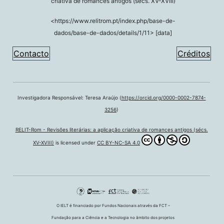
criativa de romances antigos (sécs. XV-XVIII)
<https://www.relitrom.pt/index.php/base-de-
dados/base-de-dados/details/1/11> [data]
Contacto
Créditos
Investigadora Responsável: Teresa Araújo (
https://orcid.org/0000-0002-7874-
3256
)
RELIT-Rom - Revisões literárias: a aplicação criativa de romances antigos (sécs.
XV-XVIII)
is licensed under
CC BY-NC-SA 4.0
O IELT é financiado por Fundos Nacionais através da FCT –
Fundação para a Ciência e a Tecnologia no âmbito dos projetos