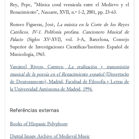
Rey, Pepe, "Música coral vernácula entre el Medievo y el
Renacimiento",
Nassarre
, XVII, n.º 1-2, 2001, pp. 23-63.
Romeo Figueras, José,
La música en la Corte de los Reyes
Católicos. IV-1. Polifonía profana. Cancionero Musical de
Palacio (Siglos XV-XVI)
, vol. 3-A, Barcelona, Consejo
Superior de Investigaciones Científicas/Instituto Español de
Musicología, 1965.
Varcárcel Rivera, Carmen,
La realización y transmisión
musical de la poesía en el Renacimiento español
(Dissertação
de Doutoramento), Madrid, Facultad de Filosofía y Letras de
la
Universidad Autónoma de Madrid
, 1994.
Referências externas
Books of Hispanic Polyphony
Digital Image Archive of Medieval Music