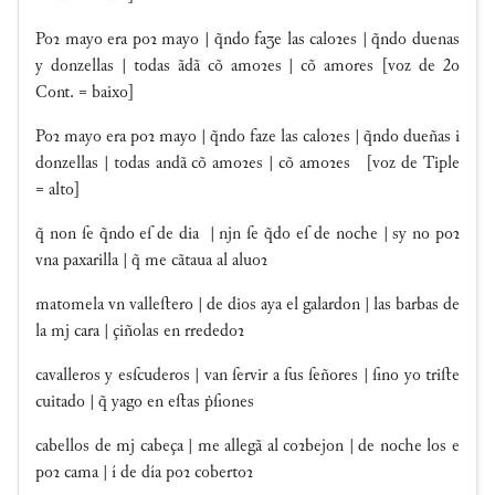
Poꝛ mayo era poꝛ mayo | q̃ndo faʒe las caloꝛes | q̃ndo duenas
y donzellas | todas ãdã cõ amoꝛes | cõ amores [voz de 2o
Cont. = baixo]
Poꝛ mayo era poꝛ mayo | q̃ndo faze las caloꝛes | q̃ndo dueñas i
donzellas | todas andã cõ amoꝛes | cõ amoꝛes [voz de Tiple
= alto]
q̃ non ſe q̃ndo eſ de dia | njn ſe q̃do eſ de noche | sy no poꝛ
vna paxarilla | q̃ me cãtaua al aluoꝛ
matomela vn valleſtero | de dios aya el galardon | las barbas de
la mj cara | çiñolas en rrededoꝛ
cavalleros y esſcuderos | van ſervir a ſus ſeñores | ſino yo triſte
cuitado | q̃ yago en eſtas ṗſiones
cabellos de mj cabeça | me allegã al coꝛbejon | de noche los e
poꝛ cama | í de día poꝛ cobertoꝛ