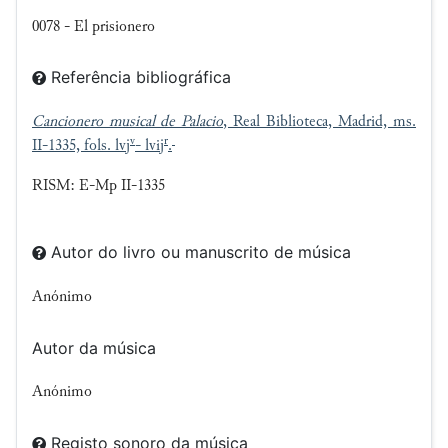
0078 - El prisionero
Referência bibliográfica
Cancionero musical de Palacio
, Real Biblioteca, Madrid, ms.
v
r
II-1335, fols. lvj
- lvij
.
RISM: E-Mp II-1335
Autor do livro ou manuscrito de música
Anónimo
Autor da música
Anónimo
Registo sonoro da música