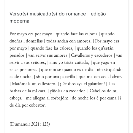
Verso(s) musicado(s) do romance - edição
moderna
Por mayo era por mayo | quando faze las calores | quando
dueñas i donzellas | todas andan con amores, | Por mayo era
por mayo | quando faze las calores, | quando los qu'están
penados | van servir sus amores | Cavalleros y escuderos | van
servir a sus señores, | sino yo triste cuitado, | que yago en
estas prisiones. | que non sé quándo es de día | nin sé quándo
es de noche, | sino por una paxarilla | que me cantava al alvor.
| Matómela un vallestero. | ¡De dios aya el galardón! | Las
barbas de la mi cara, | çiñolas en rrededor. | Cabellos de mi
cabeça, | me allegan al corbejón: | de noche los é por cama | i
de día por cobertor.
(Dumanoir 2021: 123)