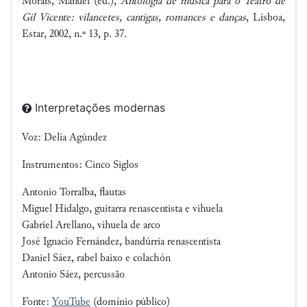
Morais, Manuel (ed.),
Antologia de música para o Teatro de
Gil Vicente: vilancetes, cantigas, romances e danças
, Lisboa,
Estar, 2002, n.º 13, p. 37.
Interpretações modernas
Voz: Delia Agúndez
Instrumentos: Cinco Siglos
Antonio Torralba, flautas
Miguel Hidalgo, guitarra renascentista e vihuela
Gabriel Arellano, vihuela de arco
José Ignacio Fernández, bandúrria renascentista
Daniel Sáez, rabel baixo e colachón
Antonio Sáez, percussão
Fonte:
YouTube
(domínio público)