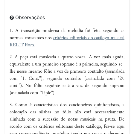
Observações
1. A transcrição moderna da melodia foi feita segundo as
normas constantes nos
critérios editoriais do catálogo musical
RELIT-Rom
.
2. A peça está musicada a quatro vozes. A voz mais aguda,
equivalente a um primeiro soprano é a primeira, seguindo-se-
lhe nesse mesmo fólio a voz de primeiro contralto (assinalada
com "1. Cont."), segundo contralto (assinalada com "2º.
cont."). No fólio seguinte está a voz de segundo soprano
(assinalada com "Tiple").
3. Como é característico dos cancioneiros quinhentistas, a
colocação das sílabas no fólio não está necessariamente
alinhada com a sucessão de notas musicais na pauta. De
acordo com os critérios editoriais deste catálogo, fez-se aqui
essa correspondência prosódica tendo em conta o desenho