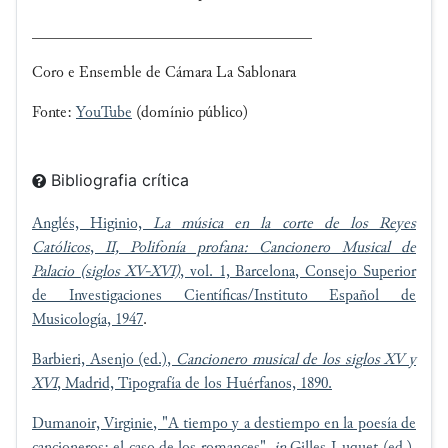
___________________________________
Coro e Ensemble de Cámara La Sablonara
Fonte:
YouTube
(domínio público)
Bibliografia crítica
Anglés, Higinio,
La música en la corte de los Reyes
Católicos
,
II, Polifonía profana: Cancionero Musical de
Palacio (siglos XV-XVI)
, vol. 1, Barcelona, Consejo Superior
de Investigaciones Científicas/Instituto Español de
Musicología, 1947
.
Barbieri, Asenjo (ed.),
Cancionero musical de los siglos XV y
XVI
, Madrid, Tipografía de los Huérfanos, 1890.
Dumanoir, Virginie, "A tiempo y a destiempo en la poesía de