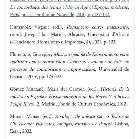
cancioneros: el caso de los romances",
in
Gilles Luquet (ed.),
La concordance des temps : Moyen Âge et Époque moderne
,
Paris, presses Sorbonne Nouvelle, 2010, pp.127-152.
Dumanoir, Virginie (ed.),
Romancero cortés manuscrito
,
coord. Josep Lluís Martos, Alicante, Universitat d'Alacant
(«Cancionero, Romancero e Imprenta», 4), 2021, p. 123.
Florentino, Giuseppe,
Música española de Renacimiento entre
tradición oral y transmisión escrita: el esquema de folía en
procesos de composición e improvisación
, Universidad de
Granada, 2009, pp. 124-126.
Gómez Muntané, María del Carmen (ed.),
Historia de la
música en España e Hispanoamérica: de los Reyes Católicos a
Felipe II
, vol. 2, Madrid, Fondo de Cultura Económica, 2012.
Morais, Manuel (ed.),
Antologia de música para o Teatro de
Gil Vicente: vilancetes, cantigas, romances e danças
, Lisboa,
Estar, 2002.