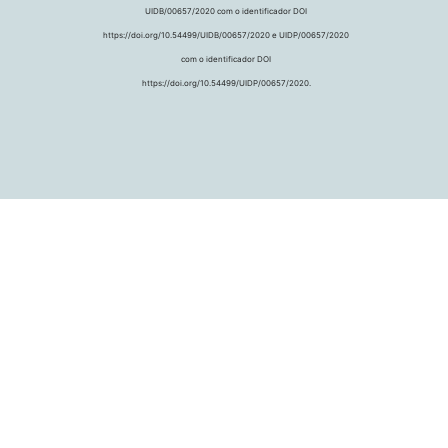
UIDB/00657/2020 com o identificador DOI
https://doi.org/10.54499/UIDB/00657/2020 e UIDP/00657/2020
com o identificador DOI
https://doi.org/10.54499/UIDP/00657/2020.