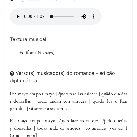
Textura musical
Polifonia (4 vozes)
Verso(s) musicado(s) do romance - edição
diplomática
Poꝛ mayo era poꝛ mayo | q̃ndo faze las caloꝛes | quãdo dueñas
i donzellas | todas andan con amoꝛes | quãdo los  ſtan
penados | vã servyr a sus amoꝛes
Poꝛ mayo era poꝛ mayo | q̃ndo faze las caloꝛes | q̃ndo dueñas
y donzellas | todas andã cõ amores | cõ amores [voz de 1
Cont. = tenor]