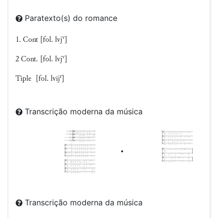
Paratexto(s) do romance
v
1. Cont [fol. lvj
]
v
2 Cont. [fol. lvj
]
r
Tiple [fol. lvij
]
Transcrição moderna da música
Transcrição moderna da música