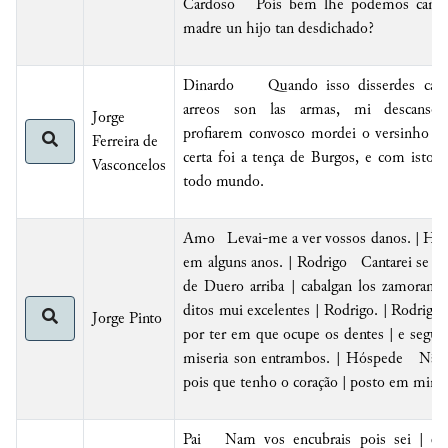
Cardoso Pois bem lhe podemos cantar:
madre un hijo tan desdichado?
Dinardo Quando isso disserdes cant
arreos son las armas, mi descans
Jorge
profiarem convosco mordei o versinho d
Ferreira de
certa
foi a tença de
Burgos
, e com isto f
Vasconcelos
todo mundo.
Amo Levai-me a ver vossos danos. | Hós
em alguns anos. | Rodrigo Cantarei se nis
de Duero arriba | cabalgan los zamora
ditos mui excelentes | Rodrigo. | Rodri
Jorge Pinto
por ter em que ocupe os dentes | e según d
miseria son entrambos. | Hóspede Não s
pois que tenho o coração | posto em minh
Pai N
am vos encubrais pois sei |
qu