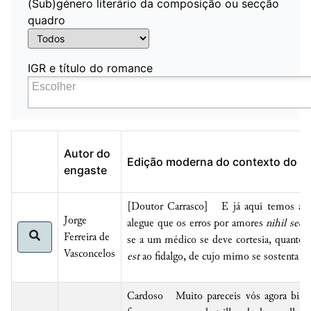
(Sub)género literário da composição ou secção
quadro
IGR e título do romance
Autor do
Edição moderna do contexto do e
engaste
[Doutor Carrasco] E já aqui temos auçã
Jorge
alegue que os erros por amores
nihil sequi
Ferreira de
se a um médico se deve cortesia, quanto 
Vasconcelos
est
ao fidalgo, de cujo mimo se sostenta a f
Cardoso Muito pareceis vós agora bilha