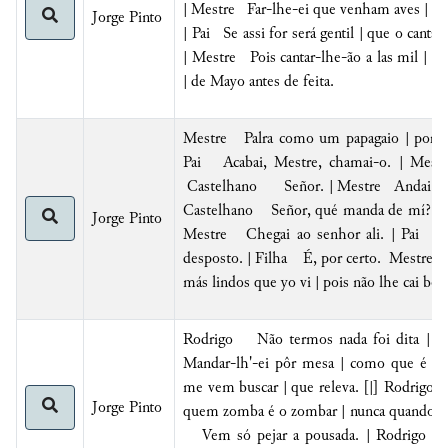
| Mestre Far-lhe-ei que venham aves | ca
Jorge Pinto
| Pai Se assi for será gentil | que o canta
| Mestre Pois cantar-lhe-ão a las mil | e
|
de Mayo antes de feita
.
Mestre Palra como um papagaio | porém
Pai Acabai, Mestre, chamai-o. | Mest
Castelhano Señor. | Mestre Andai cá e 
Castelhano Señor, qué manda de mí? | V
Jorge Pinto
Mestre Chegai ao senhor ali. | Pai F
desposto. | Filha É, por certo. Mestre 
más lindos que yo vi | pois não lhe cai bem
Rodrigo Não termos nada foi dita |
Mandar-lh'-ei pôr mesa | como que é pera
me vem buscar | que releva. [|] Rodrig
Jorge Pinto
quem zomba é o zombar | nunca quando v
Vem só pejar a pousada. | Rodrigo Se