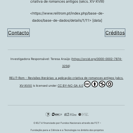
criativa de romances antigos (sécs. XV-XVIII)
<https://www.relitrom.pt/index.php/base-de-
dados/base-de-dados/details/1/11> [data]
Contacto
Créditos
Investigadora Responsável: Teresa Araújo (
https://orcid.org/0000-0002-7874-
3256
)
RELIT-Rom - Revisões literárias: a aplicação criativa de romances antigos (sécs.
XV-XVIII)
is licensed under
CC BY-NC-SA 4.0
O IELT é financiado por Fundos Nacionais através da FCT –
Fundação para a Ciência e a Tecnologia no âmbito dos projetos