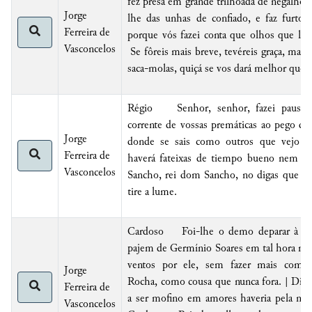
fez presa em grande trilhoada de negalhos 
Jorge
lhe das unhas de confiado, e faz furto 
Ferreira de
porque vós fazei conta que olhos que la 
Vasconcelos
Se fôreis mais breve, tevéreis graça, mas 
saca-molas, quiçá se vos dará melhor que a
Régio Senhor, senhor, fazei pausa, 
corrente de vossas premáticas ao pego d
Jorge
donde se sais como outros que vejo e
Ferreira de
haverá fateixas de tiempo bueno nem ar
Vasconcelos
Sancho, rei dom Sancho, no digas que no
tire a lume.
Cardoso Foi-lhe o demo deparar à m
pajem de Germínio Soares em tal hora mi
ventos por ele, sem fazer mais come
Jorge
Rocha, como cousa que nunca fora. | Din
Ferreira de
a ser mofino em amores haveria pela mo
Vasconcelos