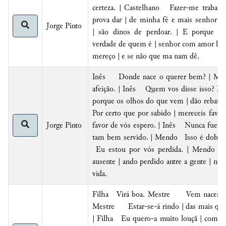
certeza. | Castelhano Fazer-me trabalh
prova dar | de minha fé e mais senhor | 
Jorge Pinto
|
são dinos de perdoar
. | E porque t
verdade de quem é | senhor com amor lhe p
mereço | e se não que ma nam dê.
Inês
Donde nace o querer bem? |
Men
afeição. | Inês Quem vos disse isso
porque
os olhos do que vem |
dão rebate 
Por certo que por sabido | mereceis fa
Jorge Pinto
favor de vós espero. | Inês Nunca fuera 
tam bem
servido
. | Mendo Isso é dobrar-
Eu estou por vós perdida. | Mendo 
ausente | ando perdido antre a gente |
nem
vida
.
Filha Virá boa. Mestre Vem nacend
Mestre Estar-se-á rindo | das mais que
|
Filha
Eu quero-a muito louçã | com er