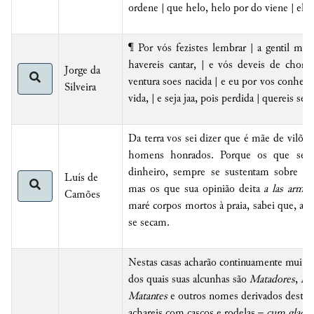
ordene | que helo, helo por do viene | el m
¶ Por vós fezistes lembrar | a gentil mal
havereis cantar, | e vós deveis de chorar
Jorge da
ventura soes nacida | e eu por vos conhecer,
Silveira
vida, | e seja jaa, pois perdida | quereis ser.
Da terra vos sei dizer que é mãe de vilões
homens honrados. Porque os que se c
dinheiro, sempre se sustentam sobre a 
Luís de
mas os que sua opinião deita
a las arma
Camões
maré corpos mortos à praia, sabei que, a
se secam.
Nestas casas acharão continuamente muitos
dos quais suas alcunhas são
Matadores
,
Ma
Matantes
e outros nomes derivados destes
achareis com cascos e rodelas –
cum gladii