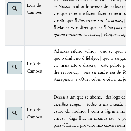
Luís de
se Nosso Senhor houvesse de padecer outr
Camões
vos que estes me fazem fazer o mesmo. Este
vos-ão que ¶
Sus arreos son las armas,
|
Su
¶ Mas sei-vos dizer que, se ¶
Na paz mostr
guerra mostram as costas,
|
Porque... aqui 
Achareis rafeiro velho, | que se quer ven
que o dinheiro é fidalgo, | que o sangue t
Luís de
ele mais alto o dissera, | este pelote pus
Camões
lhe responda, |
que su padre era de Ron
Antequera
| e «Quer cobrir o céu c’ ũa joeir
Deixai a um que se abone, | diz logo de m
castillos tengo,
|
todos á mi mandar son
Luís de
estou de molho, | com a lágrima no olh
Camões
envés, | digo-lhe:
tu insanus es,
| e por i
pois «Honra e proveito não cabem num sa