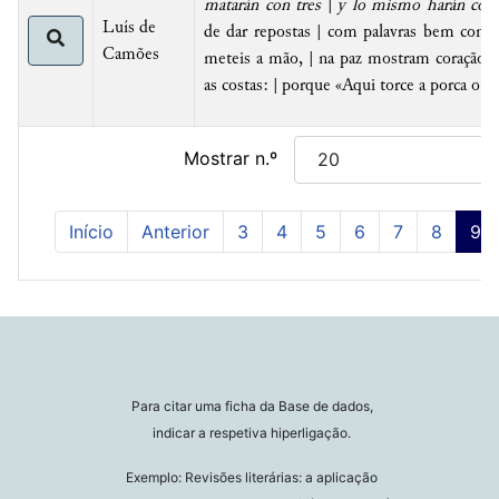
matarán con tres
|
y lo mismo harán con 
Luís de
de dar repostas | com palavras bem compo
Camões
meteis a mão, | na paz mostram coração, 
as costas: | porque «Aqui torce a porca o ra
Mostrar n.º
Início
Anterior
3
4
5
6
7
8
9
Para citar uma ficha da Base de dados,
indicar a respetiva hiperligação.
Exemplo: Revisões literárias: a aplicação