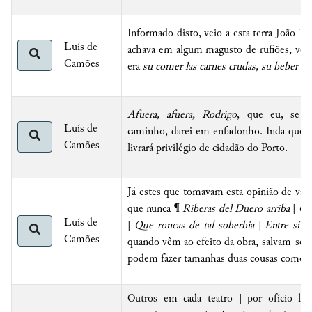
Informado disto, veio a esta terra João T
Luís de
achava em algum magusto de rufiões, verd
Camões
era
su comer las carnes crudas, su beber la 
Afuera, afuera, Rodrigo
, que eu, se m
Luís de
caminho, darei em enfadonho. Inda que 
Camões
livrará privilégio de cidadão do Porto.
Já estes que tomavam esta opinião de valen
que nunca ¶
Riberas del Duero arriba
|
Ca
Luís de
|
Que roncas de tal soberbia
|
Entre sí f
Camões
quando vêm ao efeito da obra, salvam-se 
podem fazer tamanhas duas cousas como é
Outros em cada teatro | por ofício lh