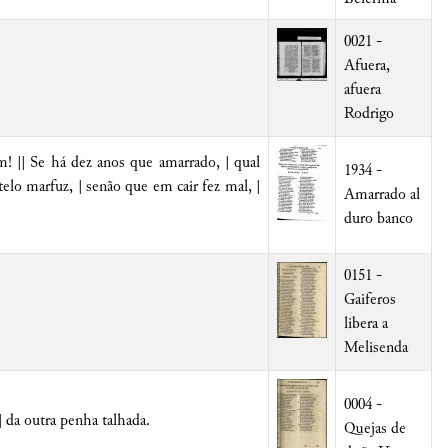
0021 -
Afuera,
afuera
Rodrigo
m! || Se há dez anos que amarrado, | qual
1934 -
telo marfuz, | senão que em cair fez mal, |
Amarrado al
duro banco
0151 -
Gaiferos
libera a
Melisenda
0004 -
| da outra penha talhada.
Quejas de