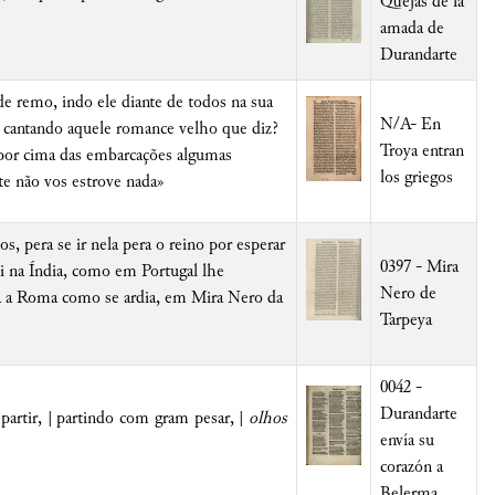
Quejas de la
amada de
Durandarte
de remo, indo ele diante de todos na sua
N/A- En
 cantando aquele romance velho que diz?
Troya entran
 por cima das embarcações algumas
los griegos
te não vos estrove nada»
, pera se ir nela pera o reino por esperar
0397 - Mira
i na Índia, como em Portugal lhe
Nero de
ia a Roma como se ardia, em Mira Nero da
Tarpeya
0042 -
Durandarte
partir, | partindo com gram pesar, |
olhos
envía su
corazón a
Belerma