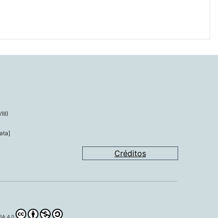
III)
ata]
Créditos
A 4.0