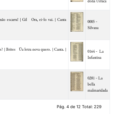
doña Urraca
ão escarra! | Gil Ora, ei-lo vai. | Canta
0005 -
Silvana
s? | Brites Ũa letra nova quero. | Canta. |
0164 - La
Infantina
0281 - La
bella
malmaridada
Pág. 4 de 12 Total: 229