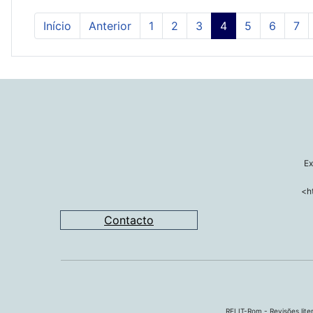
Início
Anterior
1
2
3
4
5
6
7
Ex
<h
Contacto
RELIT-Rom - Revisões liter