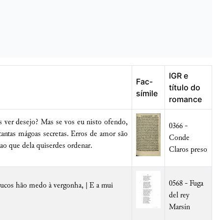
IGR e
Fac-
título do
símile
romance
 ver desejo? Mas se vos eu nisto ofendo,
0366 -
antas mágoas secretas. Erros de amor são
Conde
ao que dela quiserdes ordenar.
Claros preso
0568 - Fuga
Poucos hão medo à vergonha, | E a mui
del rey
Marsín