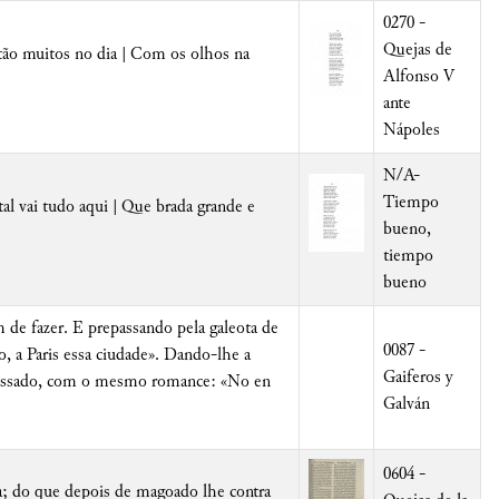
0270 -
Quejas de
stão muitos no dia | Com os olhos na
Alfonso V
ante
Nápoles
N/A-
Tiempo
al vai tudo aqui | Que brada grande e
bueno,
tiempo
bueno
 de fazer. E prepassando pela galeota de
0087 -
, a Paris essa ciudade». Dando-lhe a
Gaiferos y
apressado, com o mesmo romance: «No en
Galván
0604 -
a; do que depois de magoado lhe contra