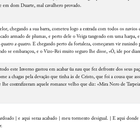
te em dom Duarte, mal cavalhero provado.
celor, chegando a sua barra, cometeu logo a entrada com todos os navios 
cado armado de plumas, e perto dele o Veiga tangendo em uma harpa, e
 quatro a quatro
. E chegando perto da fortaleza, começaram vir zunindo
ndo se embaraçou, e o Vizo-Rei muito seguro lhe disse, «Ó, ide por dian
odo este Inverno gastou em acabar ũa nau que fez defronte dos seus paços
e a chagas pela devação que tinha às de Cristo, que foi a cousa que ass
e lhe contrafizeram aquele romance velho que diz: «Mira Nero de Tarpe
rdoado | e aqui seraa acabado | meu tormento desigual. | E aqui donde 
r
.