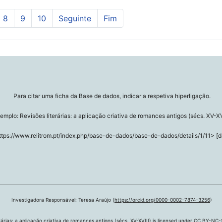
8
9
10
Seguinte
Fim
Para citar uma ficha da Base de dados, indicar a respetiva hiperligação.
emplo: Revisões literárias: a aplicação criativa de romances antigos (sécs. XV-XV
ttps://www.relitrom.pt/index.php/base-de-dados/base-de-dados/details/1/11> [d
Investigadora Responsável: Teresa Araújo (
https://orcid.org/0000-0002-7874-3256
)
árias: a aplicação criativa de romances antigos (sécs. XV-XVIII)
is licensed under
CC BY-NC-S