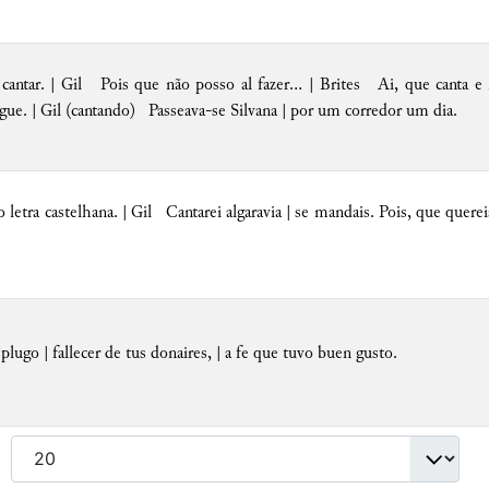
antar. | Gil Pois que não posso al fazer... | Brites Ai, que canta e n
gue. |
Gil
(cantando)
Passeava-se
Silvana | por um corredor um dia.
 letra castelhana. | Gil Cantarei algaravia | se mandais. Pois, que querei
 plugo | fallecer de tus donaires, | a fe que tuvo buen gusto.