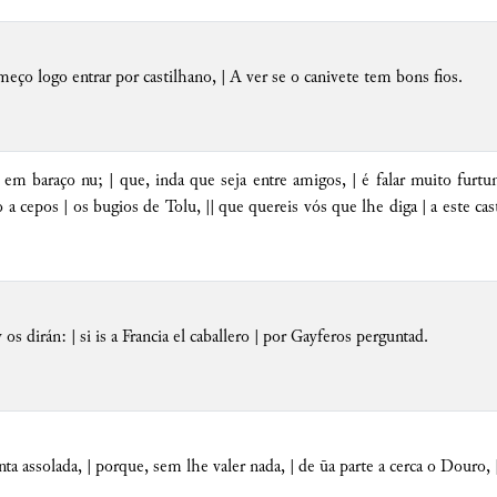
ço logo entrar por castilhano, | A ver se o canivete tem bons fios.
em baraço nu; | que, inda que seja entre amigos, | é falar muito furtu
 a cepos | os bugios de Tolu, || que quereis vós que lhe diga | a este cas
y os dirán: | si is a Francia el caballero | por Gayferos perguntad.
ta assolada, | porque, sem lhe valer nada, | de ūa parte a cerca o Douro, 