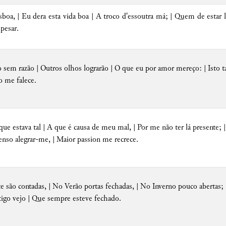
sboa, | Eu dera esta vida boa | A troco d'essoutra má; | Quem de estar 
pesar.
 sem razão | Outros olhos lograrão | O que eu por amor mereço: | Isto t
no me falece.
que estava tal | A que é causa de meu mal, | Por me não ter lá presente
nso alegrar-me, | Maior passion me recrece.
te são contadas, | No Verão portas fechadas, | No Inverno pouco aberta
igo vejo | Que sempre esteve fechado.