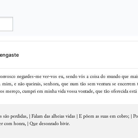
 engaste
onvosco negardes-me ver-vos eu, sendo vós a coisa do mundo que mais
m mim, e não queirais, senhora, que num tão sem ventura se encerrem t
vos mereço, cumpri em minha vida vossa vontade, que tão oferecida está 
 são perdidas, | Falam das alheias vidas | E põem as suas em cobro; | 
er com honra, | Que desonrado bivir.