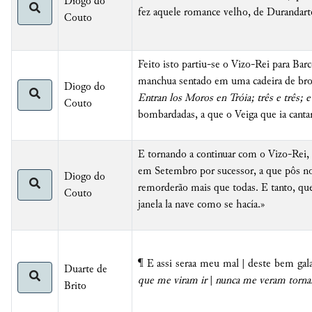
Diogo do
fez aquele romance velho, de Durandar
Couto
Feito isto partiu-se o Vizo-Rei para Bar
manchua sentado em uma cadeira de bro
Diogo do
Entran los Moros en Tróia; três e três; e
Couto
bombardadas, a que o Veiga que ia canta
E tornando a continuar com o Vizo-Rei, t
em Setembro por sucessor, a que pôs nom
Diogo do
remorderão mais que todas. E tanto, qu
Couto
janela la nave como se hacía.»
¶ E assi seraa meu mal | deste bem gala
Duarte de
que me viram ir
|
nunca me veram torna
Brito