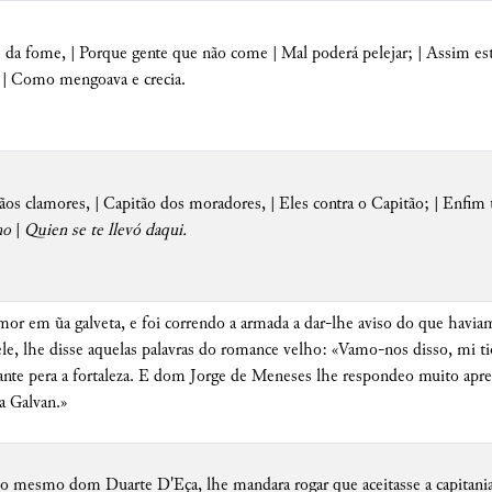
a é da fome, | Porque gente que não come | Mal poderá pelejar; | Assim e
 | Como mengoava e crecia.
os clamores, | Capitão dos moradores, | Eles contra o Capitão; | Enfim t
no
|
Quien se te llevó daqui.
or em ũa galveta, e foi correndo a armada a dar-lhe aviso do que haviam
 lhe disse aquelas palavras do romance velho: «Vamo-nos disso, mi tio
avante pera a fortaleza. E dom Jorge de Meneses lhe respondeo muito 
a Galvan.»
 o mesmo dom Duarte D'Eça, lhe mandara rogar que aceitasse a capitani