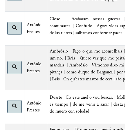
Cioso Acabaram nossas guerras | t
António
contumazes. | Confiado Agora vidas sagazes
Prestes
de las tierras | saibamos conformar pazes.
Ambrósio Faço o que me aconselhais | sem
um fio. | Brás Quero ver que me peitais 
António
mandais. | Ambrósio Vámonos dixo mi tío 
Prestes
pitança | como
duque de Bargança | por tão
| Brás Oh qu’estes mastos de cera | são pala
Duarte Co este anel o vou buscar. | Molhe
António
es tiempo | de me venir a sacar |
desta pri
Prestes
do muero con
soledad
.
Fermosura
Dá-me vossa mercê a mão |