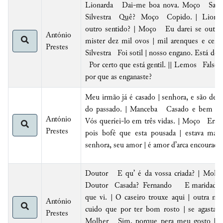
Lionarda Dai-me boa nova. Moço Sabe
Silvestra Quê? Moço
Copido
. | Liona
outro sentido? | Moço Eu darei se outro 
António
mister dez mil ovos | mil arenques e cem
Prestes
Silvestra Foi sotil | nosso engano. Está dos
Por certo que está gentil. || Lemos
Falso
,
por que as enganaste?
Meu irmão já é casado | senhora, e são desp
do passado. | Manceba Casado e bem ma
António
Vós queríei-lo em três vidas. | Moço Era c
Prestes
pois bofé que esta pousada | estava mais
senhora, seu amor | é amor d’arca encourada.
Doutor E qu’ é da vossa criada? | Molhe
Doutor Casada? Fernando E maridada | d
que vi. | O caseiro trouxe aqui | outra mi
António
cuido que por ter bom rosto | se agasta e
Prestes
Molher Sim, porque pera meu gosto | q