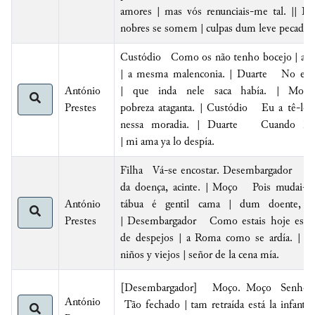
amores | mas vós renunciais-me tal. || 
nobres se somem | culpas dum leve pecado.
Custódio
Como os não tenho bocejo |
and
| a mesma malenconia. | Duarte No era e
António
| que inda nele
saca
había. | Mo
Prestes
pobreza ataganta. | Custódio Eu a tê-los 
nessa moradia. | Duarte Cuando la h
|
mi
ama
ya lo despía
.
Filha
Vá-se encostar. Desembargador Ac
da doença, acinte. | Moço Pois mudai-vos
António
tábua é gentil cama | dum doente, m
Prestes
| Desembargador Como estais hoje este d
de despejos | a
Roma
como se ardía. | 
niños y viejos |
señor de la cena mía
.
[Desembargador] Moço. Moço Senhor.
António
Tão fechado | tam retraída está la infan