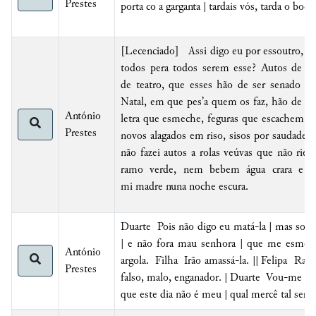
Prestes
porta co a garganta | tardais vós, tarda o boca
[Lecenciado] Assi digo eu por essoutro, ti
todos pera todos serem esse?
Autos de Na
de teatro, que esses hão de ser senado 
Natal,
em que pes’a quem os faz, hão de ser
António
letra que esmeche, feguras que escachem, e
Prestes
novos alagados em riso, sisos por saudade, 
não fazei autos
a rolas veúvas que não ri
ramo verde
, nem bebem água crara
e 
mi
madre
nuna noche escura
.
Duarte
Pois não digo eu matá-la | mas sob
| e não fora mau senhora |
que me esmechá
António
argola. Filha Irão amassá-la. || Felipa Raiva
Prestes
falso, malo, enganador. | Duarte Vou-me bu
que este dia não é meu | qual mercê tal servi