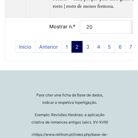
rosto | rosto de menos fermosa.
Mostrar n.º
Início
Anterior
1
2
3
4
5
6
7
Para citar uma ficha da Base de dados,
indicar a respetiva hiperligação.
Exemplo: Revisões literárias: a aplicação
criativa de romances antigos (sécs. XV-XVIII)
<https://www.relitrom.pt/index.php/base-de-