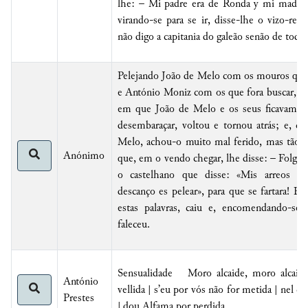
lhe: – Mi padre era de Ronda y mi madre 
virando-se para se ir, disse-lhe o vizo-rei
não digo a capitania do galeão senão de toda
Pelejando João de Melo com os mouros que 
e António Moniz com os que fora buscar, l
em que João de Melo e os seus ficavam, t
desembaraçar, voltou e tornou atrás; e, c
Melo, achou-o muito mal ferido, mas tão in
Anónimo
que, em o vendo chegar, lhe disse: – Folgara
o castelhano que disse: «Mis arreos s
descanço es pelear», para que se fartara! E,
estas palavras, caiu e, encomendando-se
faleceu.
Sensualidade
Moro
alcaide
, moro
alcaid
António
vellida | s’eu por vós não for metida | nel c
Prestes
|
dou
Alfama
por perdida
.