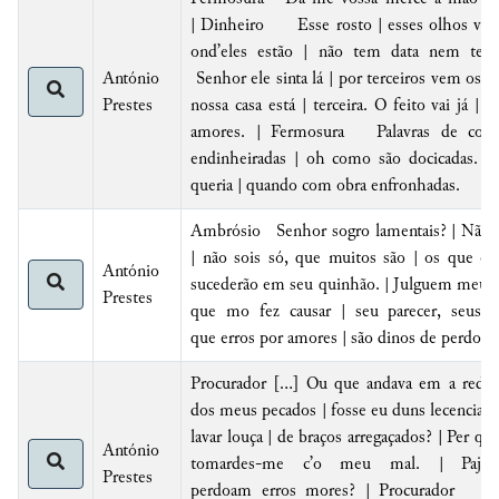
| Dinheiro Esse
rosto | esses olhos vo-
ond’eles estão | não tem data nem te
António
Senhor
ele
sinta lá | por terceiros vem os
Prestes
nossa casa está |
terceira. O feito vai já | C
amores
. | Fermosura Palavras de corte
endinheiradas | oh como são docicadas. |
queria | quando com obra enfronhadas.
Ambrósio
Senhor sogro lamentais? |
Não t
| não sois só, que muitos são | os que est
António
sucederão em seu quinhão. | Julguem meu d
Prestes
que mo fez causar | seu parecer, seus p
que
erros
por amores |
são dinos de perdoar
.
Procurador [...] Ou que andava em a redo
dos meus pecados | fosse eu duns lecenciad
lavar louça | de braços arregaçados? |
Per qu
António
tomardes-me c’o meu mal. |
Prestes
perdoam
erros
mores
? | Procurador Sen