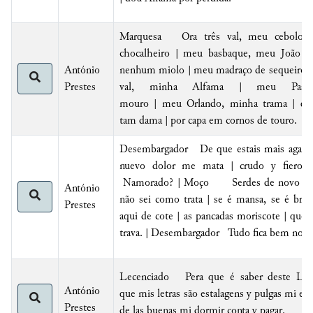
Marquesa
Ora três val, meu cebolo
chocalheiro | meu basbaque, meu
João
to
António
nenhum miolo |
meu madraço de sequeiro. 
Prestes
val, minha
Alfama |
meu
Pas
mouro
|
meu
Orlando
, minha trama |
qu
tam dama | por capa em cornos de touro.
Desembargador De que estais mais agas
nuevo dolor me mata |
crudo y fiero
.
Namorado? | Moço Serdes de novo cas
António
não sei como trata | se é mansa, se é brav
Prestes
aqui de cote | as pancadas
moriscote | que 
trava. | Desembargador Tudo fica bem no d
Lecenciado Pera que é saber deste Lec
António
que
mis letras são estalagens y
pulgas
mi est
Prestes
de las buenas mi dormir conta y pagar
.