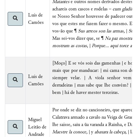
Matantes
e outros nomes derivados destes, 
achareis com cascos e rodelas –
cum gladiis 
Luís de
se Nosso Senhor houvesse de padecer outra
Camões
vos que estes me fazem fazer o mesmo. Estes,
vos-ão que ¶
Sus arreos son las armas,
|
Su d
Mas sei-vos dizer que, se ¶
Na paz mostram 
mostram as costas,
|
Porque... aqui torce a p
[Moço] E se vós sois das gamenhas | e houve
mais que por manducar: | mi cama son dura
Luís de
siempre velar. | A viola senhor vem
Camões
derradeiras | mas sabe que lhe convém? | S
bem | há de haver mester terceiras.
Por onde se diz no cancioneiro, que aparece
Calatrava armado a cavalo na Veiga de Gran
Miguel
lhe saísse, saiu a ũa varanda a Rainha, e Dam
Leitão de
Maestre la conoce,
| y
abaxara la cabeça,
| l
a 
Andrade