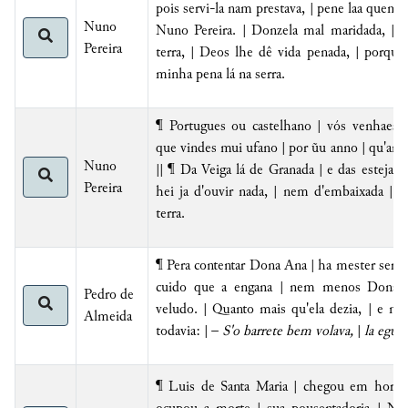
pois servi-la nam prestava, | pene laa quem 
Nuno
Nuno Pereira. | Donzela mal maridada, | q
Pereira
terra, | Deos lhe dê vida penada, | porque
minha pena lá na serra.
¶ Portugues ou castelhano | vós venhaes 
que vindes mui ufano | por ũu anno | qu'and
Nuno
|| ¶ Da Veiga lá de Granada | e das estejas 
Pereira
hei ja d'ouvir nada, | nem d'embaixada | q
terra.
¶ Pera contentar Dona Ana | ha mester ser 
cuido que a engana | nem menos Dona J
Pedro de
veludo. | Quanto mais qu'ela dezia, | e nis
Almeida
todavia: | –
S'o barrete bem volava,
|
la egua 
¶ Luis de Santa Maria | chegou em hora t