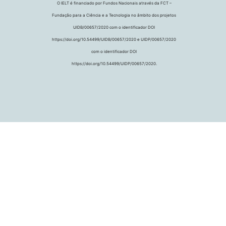
O IELT é financiado por Fundos Nacionais através da FCT –
Fundação para a Ciência e a Tecnologia no âmbito dos projetos
UIDB/00657/2020 com o identificador DOI
https://doi.org/10.54499/UIDB/00657/2020 e UIDP/00657/2020
com o identificador DOI
https://doi.org/10.54499/UIDP/00657/2020.