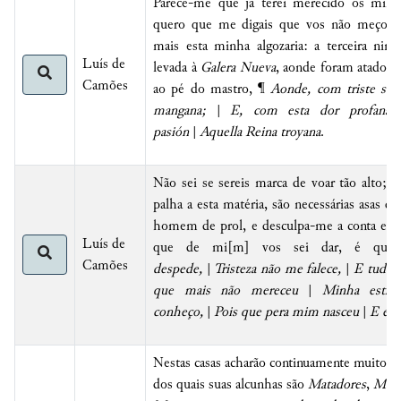
Parece-me que já terei merecido os mil 
quero que me digais que vos não meço so
mais esta minha algozaria: a terceira ninf
Luís de
levada à
Galera Nueva
, aonde foram atados 
Camões
ao pé do mastro, ¶
Aonde, com triste so
mangana;
|
E, com esta dor profana,
pasión
|
Aquella Reina troyana
.
Não sei se sereis marca de voar tão alto; 
palha a esta matéria, são necessárias asas d
homem de prol, e desculpa-me a conta em 
Luís de
que de mi[m] vos sei dar, é q
Camões
despede,
|
Tristeza não me falece,
|
E tudo o
que mais não mereceu
|
Minha estrel
conheço,
|
Pois que pera mim nasceu
|
E eu 
Nestas casas acharão continuamente muitos 
dos quais suas alcunhas são
Matadores
,
Mati