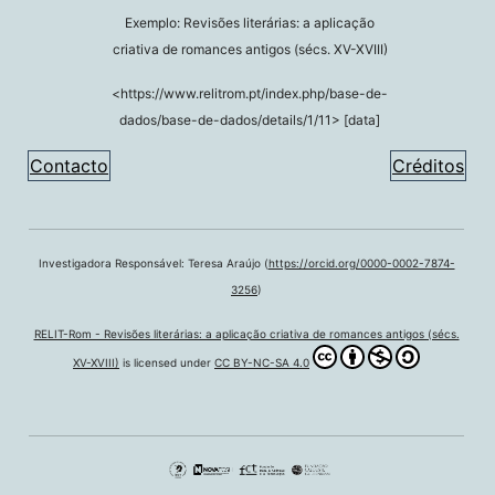
Exemplo: Revisões literárias: a aplicação
criativa de romances antigos (sécs. XV-XVIII)
<https://www.relitrom.pt/index.php/base-de-
dados/base-de-dados/details/1/11> [data]
Contacto
Créditos
Investigadora Responsável: Teresa Araújo (
https://orcid.org/0000-0002-7874-
3256
)
RELIT-Rom - Revisões literárias: a aplicação criativa de romances antigos (sécs.
XV-XVIII)
is licensed under
CC BY-NC-SA 4.0