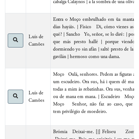
cabalga Calaynos |
a la sombra de una oliva
.
Entra o Moço embrulhado em ũa manta, e
días hayáis
. | Físico Di, cómo vienes así |
qué? | Sancho Yo, señor, se lo diré: | por ve
Luís de
que más presto hallé | porque viendo 
Camões
dormiendo yo sin afán | salté presto de la c
gavilán |
hermoso como una dama.
Moço Oulá, senhores. Pedem as figuras alfi
um escudeiro. Ora sus, há i quem dê mais?
todas a mim às rebatinhas. Ora sus, venh
Luís de
ou de mana em mana. | Escudeiro Moço, fa
Camões
Moço Senhor, não faz ao caso, que
o
tem privilégio de moedeiro
.
Brómia
Deixai-me. [|]
Feliseu
Zomba