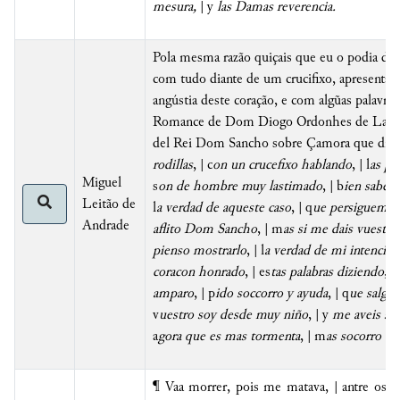
mesura,
| y
las Damas reverencia.
Pola mesma razão quiçais que eu o podia dize
com tudo diante de um crucifixo, apresentan
angústia deste coração, e com algũas palavr
Romance de Dom Diogo Ordonhes de Lara, 
del Rei Dom Sancho sobre Çamora que diz
rodillas
, | c
on un crucefixo hablando
, | l
as pa
Miguel
s
on de hombre muy lastimado
, | b
ien sabei
Leitão de
l
a verdad de aqueste caso
, | q
ue persiguem si
Andrade
aflito Dom Sancho
, | m
as si me dais vuestra
pienso mostrarlo
, | l
a verdad de mi intención
coracon honrado
, | es
tas palabras diziendo
, |
amparo
, | p
ido soccorro y ayuda
, | q
ue salgai
v
uestro soy desde muy niño
, | y
me aveis sie
a
gora que es mas tormenta
, | m
as socorro es
¶ Vaa morrer, pois me matava, | antre os so