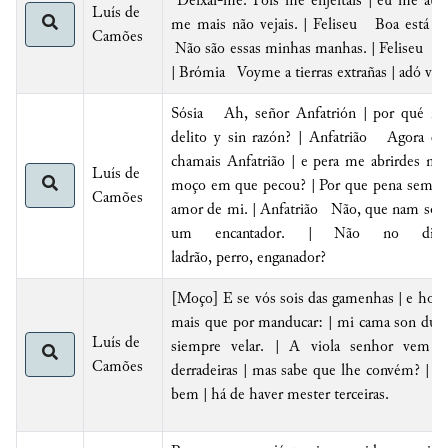
Deixai-me. Pois me enjeitais | eu me ause
Luís de
me mais não vejais. | Feliseu Boa está a
Camões
Não são essas minhas manhas. | Feliseu Po
| Brómia Voyme a
tierras
extrañas | a
dó ven
Sósia
Ah, señor
Anfatrión |
por qué ma
delito y sin razón? | Anfatrião Agora q
chamais
Anfatrião |
e pera me abrirdes nã
Luís de
moço em que pecou? | Por que pena sem re
Camões
amor de mi. | Anfatrião Não, que nam sou 
um encantador. | Não no dize
ladrão, perro,
enganador
?
[Moço] E se vós sois das gamenhas | e houve
mais que por manducar: | mi cama son dura
Luís de
siempre velar. | A viola senhor vem
Camões
derradeiras | mas sabe que lhe convém? | S
bem | há de haver mester terceiras.