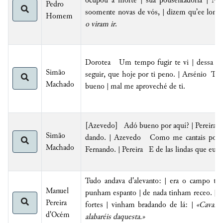
ocupou a morte | sua pousentadoria | Nam
Pedro
soomente novas de vós, | dizem qu’ee long
Homem
o viram ir
.
Dorotea Um tempo fugir te vi | dessa a q
Simão
seguir, que hoje por ti peno. | Arsénio T
Machado
bueno | mal me aproveché de ti.
[Azevedo] Adó bueno por aquí? | Pereira 
Simão
dando. | Azevedo Como me cantais por i
Machado
Fernando. | Pereira E de las lindas que eu vi
Tudo andava d'alevanto: | era o campo to
Manuel
punham espanto | de nada tinham receo. | 
Pereira
fortes | vinham bradando de lá: |
«Cavalle
d'Océm
alabaréis daquesta.»