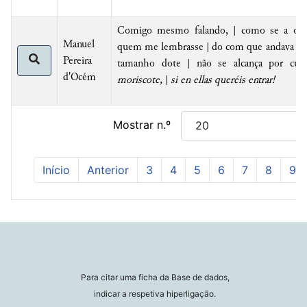
Comigo mesmo falando, | como se a outré
Manuel
quem me lembrasse | do com que andava cui
Pereira
tamanho dote | não se alcança por cui
d'Océm
moriscote,
|
si en ellas queréis entrar!
Mostrar n.º
Início
Anterior
3
4
5
6
7
8
9
Para citar uma ficha da Base de dados,
indicar a respetiva hiperligação.